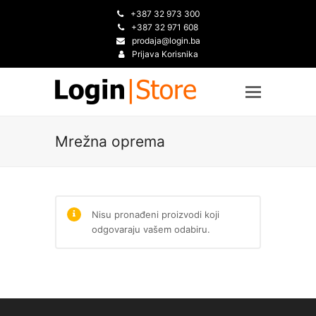
+387 32 973 300
+387 32 971 608
prodaja@login.ba
Prijava Korisnika
Mrežna oprema
Nisu pronađeni proizvodi koji
odgovaraju vašem odabiru.