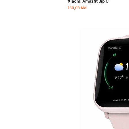
Xiaomi Amazfit Bip U
130,00
KM