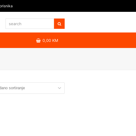
orisnika
0,00
KM