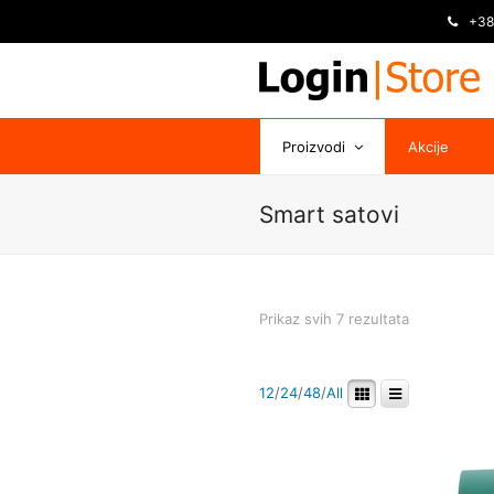
+38
Proizvodi
Akcije
Smart satovi
Prikaz svih 7 rezultata
12
/
24
/
48
/
All