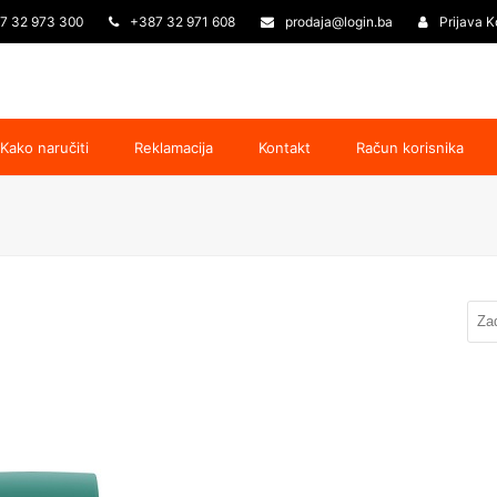
7 32 973 300
+387 32 971 608
prodaja@login.ba
Prijava K
Kako naručiti
Reklamacija
Kontakt
Račun korisnika