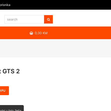
orisnika
0,00
KM
t GTS 2
RPU
daj u listu želja