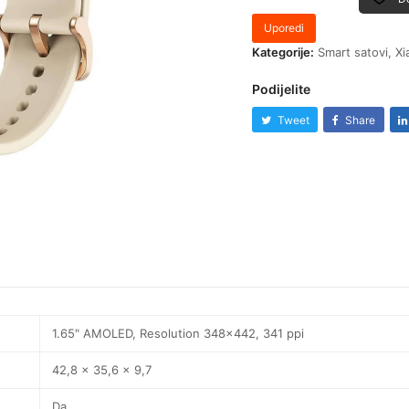
Uporedi
Kategorije:
Smart satovi
,
Xi
Podijelite
Tweet
Share
1.65" AMOLED, Resolution 348×442, 341 ppi
42,8 x 35,6 x 9,7
Da