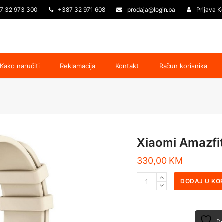
7 32 973 300
+387 32 971 608
prodaja@login.ba
Prijava K
Kako naručiti
Reklamacija
Kontakt
Račun korisnika
Xiaomi Amazfi
330,00
KM
DODAJ U KO
Do