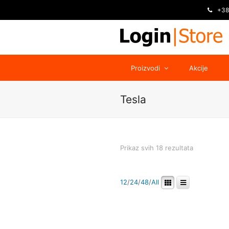
+38
Proizvodi
Akcije
Tesla
Prikaz svih 18 rezultata
12
/
24
/
48
/
All