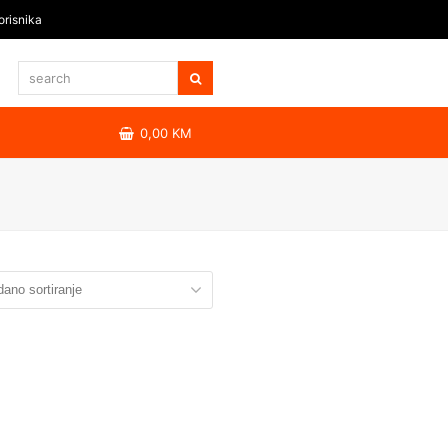
orisnika
0,00
KM