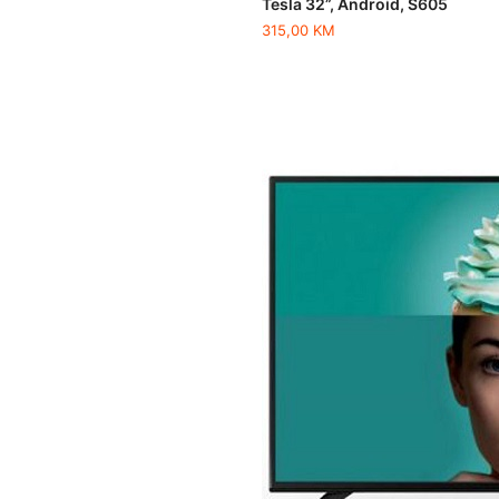
Tesla 32”, Android, S605
315,00
KM