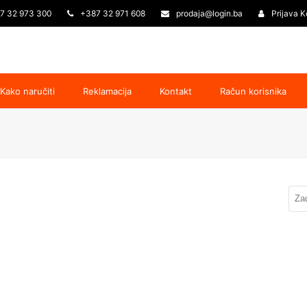
7 32 973 300
+387 32 971 608
prodaja@login.ba
Prijava K
Kako naručiti
Reklamacija
Kontakt
Račun korisnika