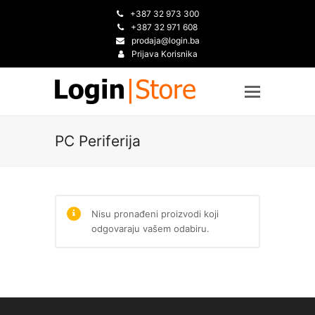
+387 32 973 300
+387 32 971 608
prodaja@login.ba
Prijava Korisnika
PC Periferija
Nisu pronađeni proizvodi koji
odgovaraju vašem odabiru.