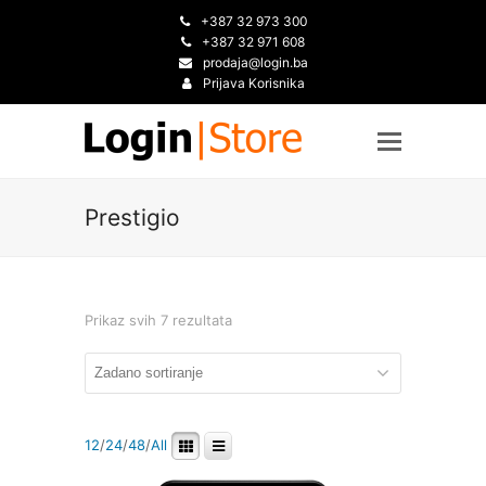
+387 32 973 300
+387 32 971 608
prodaja@login.ba
Prijava Korisnika
Prestigio
Prikaz svih 7 rezultata
12
/
24
/
48
/
All