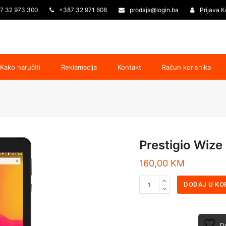
7 32 973 300
+387 32 971 608
prodaja@login.ba
Prijava K
Kako naručiti
Reklamacija
Kontakt
Račun korisnika
Prestigio Wize
160,00
KM
DODAJ U KO
Do