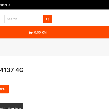
orisnika
0,00
KM
 4137 4G
RPU
daj u listu želja