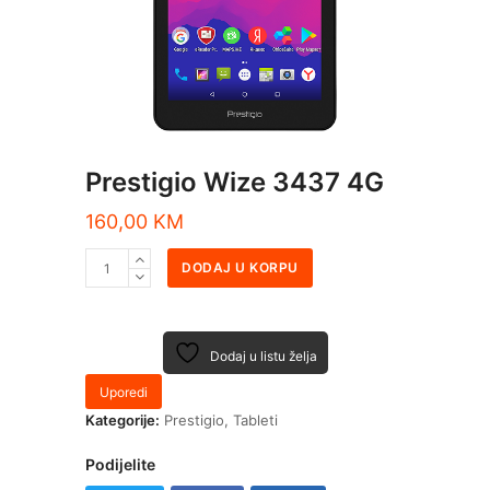
Prestigio Wize 3437 4G
160,00
KM
DODAJ U KORPU
Dodaj u listu želja
Uporedi
Kategorije:
Prestigio
,
Tableti
Podijelite