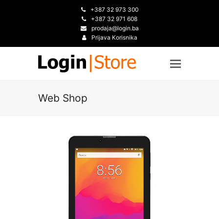
+387 32 973 300
+387 32 971 608
prodaja@login.ba
Prijava Korisnika
Web Shop