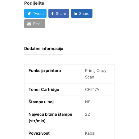
Podijelite
Tweet
Share
Share
Email
Dodatne informacije
Funkcija printera
Print, Copy,
Scan
Toner Cartridge
CF217A
Štampa u boji
NE
Najveća brzina štampe
22
(str/min)
Povezivost
Kabal