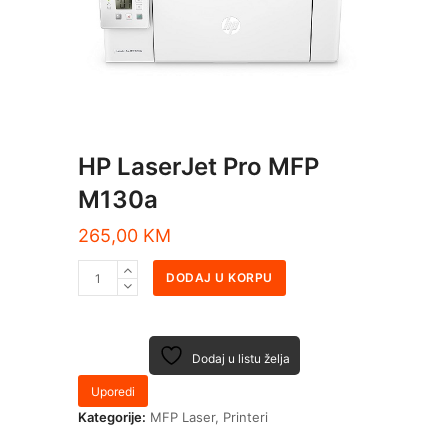
HP LaserJet Pro MFP
M130a
265,00
KM
DODAJ U KORPU
Dodaj u listu želja
Uporedi
Kategorije:
MFP Laser
,
Printeri