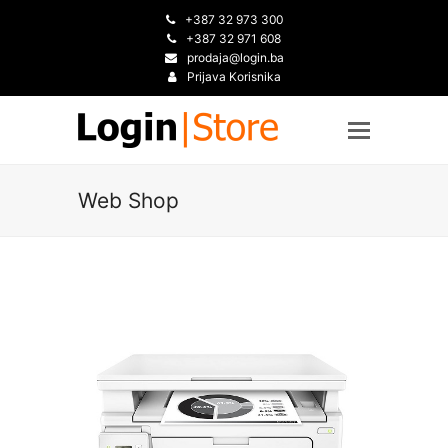
+387 32 973 300
+387 32 971 608
prodaja@login.ba
Prijava Korisnika
Web Shop