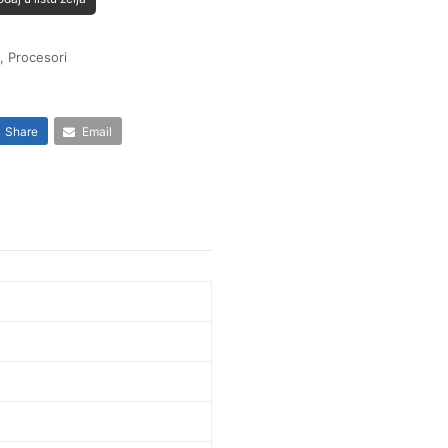
e
,
Procesori
Share
Email