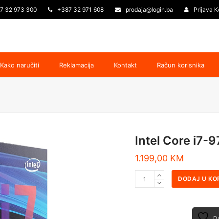
7 32 973 300
+387 32 971 608
prodaja@login.ba
Prijava K
Kako naručiti
Reklamacija
Kontakt
Račun korisnika
Intel Core i7
1.199,00
KM
DODAJ U KO
Do