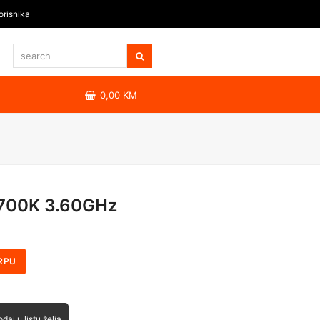
orisnika
0,00
KM
-9700K 3.60GHz
RPU
daj u listu želja