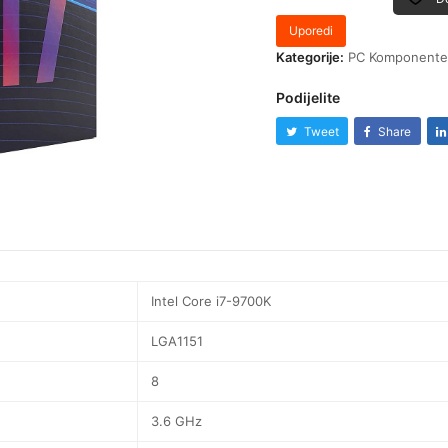
Uporedi
Kategorije:
PC Komponent
Podijelite
Tweet
Share
Intel Core i7-9700K
LGA1151
8
3.6 GHz