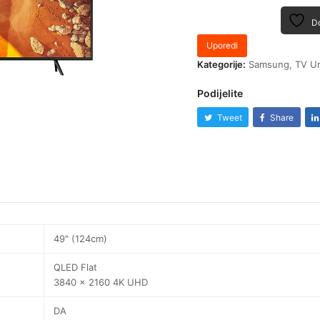
Do
Uporedi
Kategorije:
Samsung
,
TV Ur
Podijelite
Tweet
Share
49" (124cm)
QLED Flat
3840 x 2160 4K UHD
DA