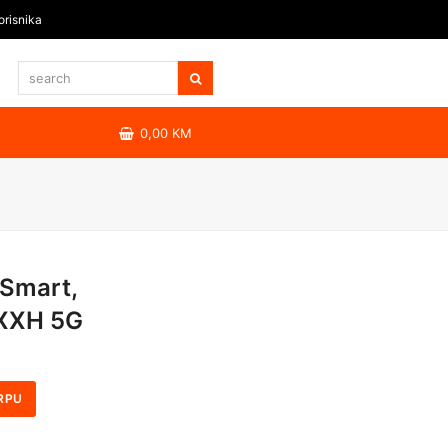
orisnika
0,00
KM
Smart,
XXH 5G
RPU