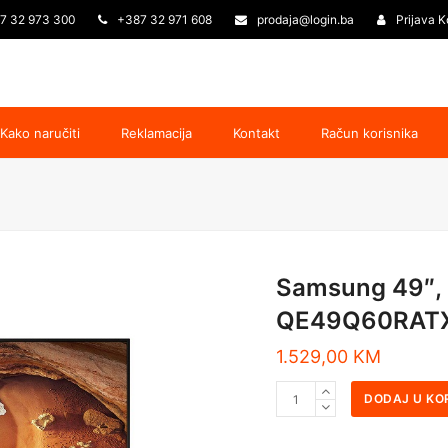
7 32 973 300
+387 32 971 608
prodaja@login.ba
Prijava K
Kako naručiti
Reklamacija
Kontakt
Račun korisnika
Samsung 49″, 
QE49Q60RAT
1.529,00
KM
DODAJ U KO