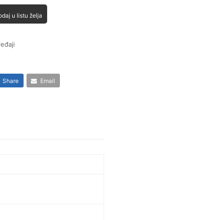
daj u listu želja
eđaji
Share
Email