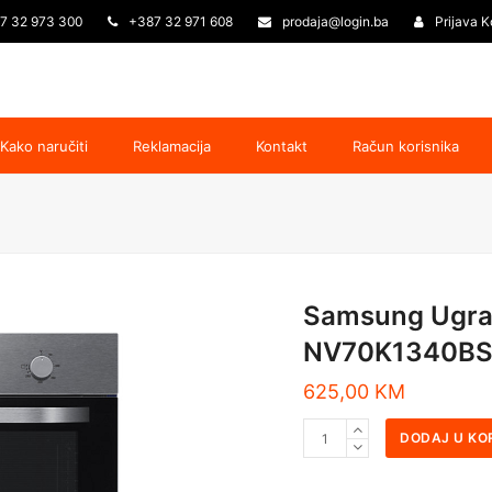
7 32 973 300
+387 32 971 608
prodaja@login.ba
Prijava K
Kako naručiti
Reklamacija
Kontakt
Račun korisnika
Samsung Ugra
NV70K1340BS
625,00
KM
DODAJ U KO