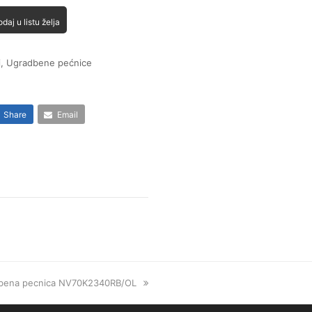
daj u listu želja
i
,
Ugradbene pećnice
Share
Email
bena pecnica NV70K2340RB/OL