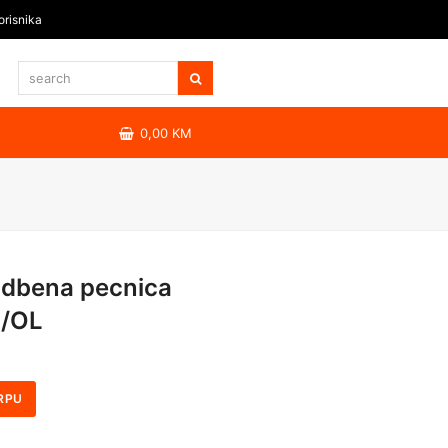
orisnika
0,00
KM
dbena pecnica
/OL
RPU