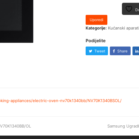
Do
Uporedi
Kategorije:
Kućanski aparat
Podijelite
Tweet
Share
king-appliances/electric-oven-nv70k1340bb/NV70K1340BSOL/
NV70K1340BB/OL
Samsung Ugrad