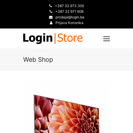
+387 32 973 300
+387 32 971 608
prodaja@login.ba
Prijava Korisnika
Web Shop