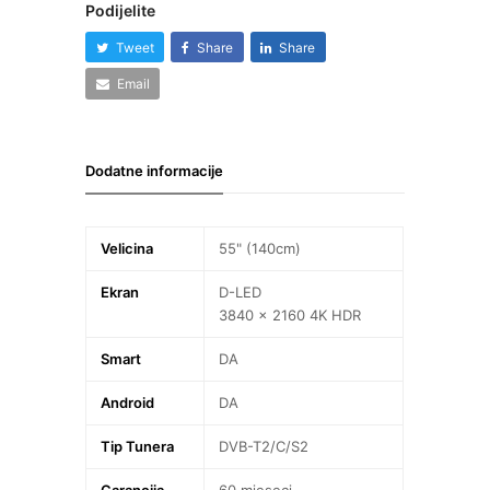
Podijelite
Tweet
Share
Share
Email
Dodatne informacije
Velicina
55" (140cm)
Ekran
D-LED
3840 x 2160 4K HDR
Smart
DA
Android
DA
Tip Tunera
DVB-T2/C/S2
Garancija
60 mjeseci