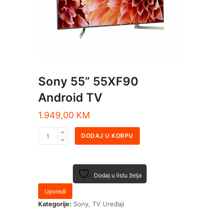
Sony 55” 55XF90
Android TV
1.949,00
KM
DODAJ U KORPU
Dodaj u listu želja
Uporedi
Kategorije:
Sony
,
TV Uređaji