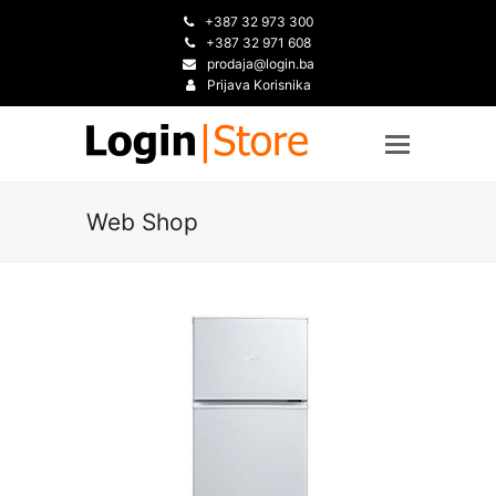
+387 32 973 300
+387 32 971 608
prodaja@login.ba
Prijava Korisnika
Web Shop