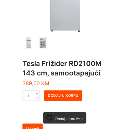
Tesla Frižider RD2100M
143 cm, samootapajući
389,00
KM
DODAJ U KORPU
Dodaj u listu želja
Uporedi