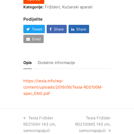
Kategorije:
Frižideri
,
Kućanski aparati
Podijelite
Tweet
Share
Share
Email
Opis
Dodatne informacije
https://tesla.info/wp-
content/uploads/2019/06/Tesla-RD2100M-
spec_ENG.pdf
Tesla Frižider
Tesla Frižider
RD2100H 143 cm,
RD2100MS 143 cm,
samootapajući
samootapajući